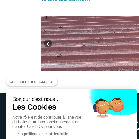
SARL Roy Fabrice Multi-services
Notre société, présente en Isère (38), est expert
ravalement de façades, peinture, isolation, maço
encore entretien d'espaces verts
...