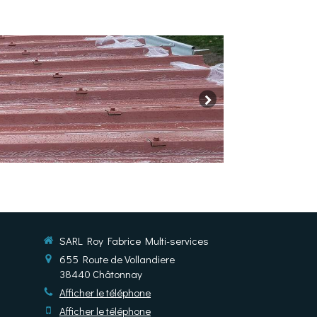
SARL Roy Fabrice Multi-services
655 Route de Vollandiere
38440
Châtonnay
Afficher le téléphone
Afficher le téléphone