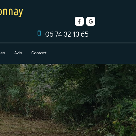
tonnay
06 74 32 13 65
res
Avis
Contact