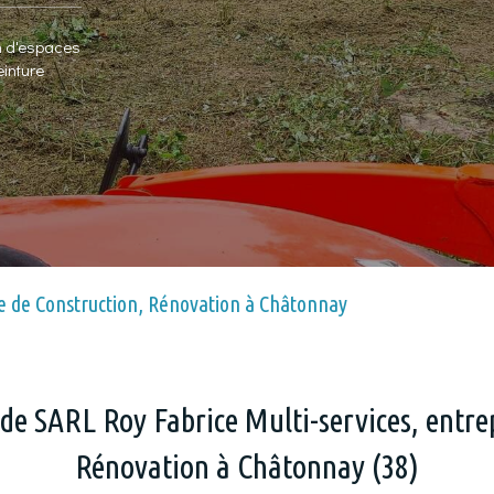
n d'espaces
n d'espaces
n d'espaces
n d'espaces
einture
einture
einture
einture
se de Construction, Rénovation à Châtonnay
 de SARL Roy Fabrice Multi-services, entre
Rénovation à Châtonnay (38)