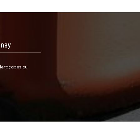
nnay
 de façades ou