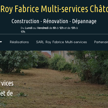
Roy Fabrice Multi-services Châ
Construction - Rénovation - Dépannage
Du
Lundi
au
Vendredi
de
8h
à
12h
et de
13h
à
17h
Réalisations
SARL Roy Fabrice Multi-services
Partenai
rvices
rvices
rvices
rvices
 et de
 et de
 et de
 et de