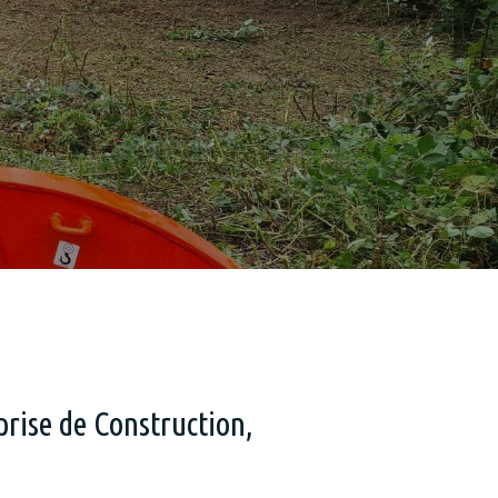
Sli
prise de Construction,