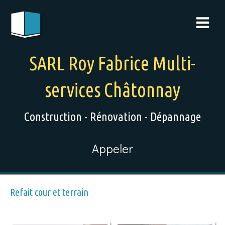
SARL Roy Fabrice Multi-
services Châtonnay
Construction - Rénovation - Dépannage
Appeler
Refait cour et terrain